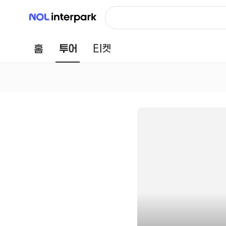
NOL 인터파크
홈
투어
티켓