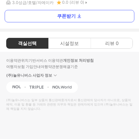
0.0
(리뷰
0
)
3.0
성급
호텔
자메이카
쿠폰받기
객실선택
시설정보
리뷰
0
이용약관
위치기반서비스 이용약관
개인정보 처리방침
여행자보험 가입안내
여행약관
분쟁해결기준
(주)놀유니버스 사업자 정보
NOL
Triple
Interpark Global
(주)놀유니버스
는 일부 상품의 통신판매중개자로서 통신판매의 당사자가 아니므로, 상품의
예약, 이용 및 환불 등 거래와 관련된 의무와 책임은 판매자에게 있으며
(주)놀유니버스
는 일
체 책임을 지지 않습니다.