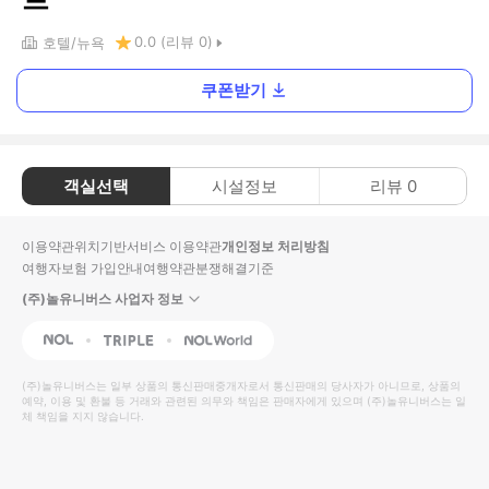
0.0
(리뷰
0
)
호텔
뉴욕
쿠폰받기
객실선택
시설정보
리뷰
0
이용약관
위치기반서비스 이용약관
개인정보 처리방침
여행자보험 가입안내
여행약관
분쟁해결기준
(주)놀유니버스 사업자 정보
NOL
Triple
Interpark Global
(주)놀유니버스
는 일부 상품의 통신판매중개자로서 통신판매의 당사자가 아니므로, 상품의
예약, 이용 및 환불 등 거래와 관련된 의무와 책임은 판매자에게 있으며
(주)놀유니버스
는 일
체 책임을 지지 않습니다.