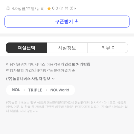
0.0
(리뷰
0
)
4.0
성급
호텔
뉴욕
쿠폰받기
객실선택
시설정보
리뷰
0
이용약관
위치기반서비스 이용약관
개인정보 처리방침
여행자보험 가입안내
여행약관
분쟁해결기준
(주)놀유니버스 사업자 정보
NOL
Triple
Interpark Global
(주)놀유니버스
는 일부 상품의 통신판매중개자로서 통신판매의 당사자가 아니므로, 상품의
예약, 이용 및 환불 등 거래와 관련된 의무와 책임은 판매자에게 있으며
(주)놀유니버스
는 일
체 책임을 지지 않습니다.