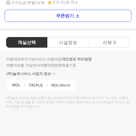
0.0
(리뷰
0
)
5.0
성급
호텔
뉴욕
쿠폰받기
객실선택
시설정보
리뷰
0
이용약관
위치기반서비스 이용약관
개인정보 처리방침
여행자보험 가입안내
여행약관
분쟁해결기준
(주)놀유니버스 사업자 정보
NOL
Triple
Interpark Global
(주)놀유니버스
는 일부 상품의 통신판매중개자로서 통신판매의 당사자가 아니므로, 상품의
예약, 이용 및 환불 등 거래와 관련된 의무와 책임은 판매자에게 있으며
(주)놀유니버스
는 일
체 책임을 지지 않습니다.