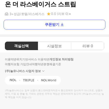
온 더 라스베이거스 스트립
0.0
(리뷰
0
)
3+
성급
호텔
라스베가스
쿠폰받기
객실선택
시설정보
리뷰
0
이용약관
위치기반서비스 이용약관
개인정보 처리방침
여행자보험 가입안내
여행약관
분쟁해결기준
(주)놀유니버스 사업자 정보
NOL
Triple
Interpark Global
(주)놀유니버스
는 일부 상품의 통신판매중개자로서 통신판매의 당사자가 아니므로, 상품의
예약, 이용 및 환불 등 거래와 관련된 의무와 책임은 판매자에게 있으며
(주)놀유니버스
는 일
체 책임을 지지 않습니다.