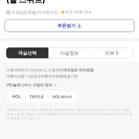
0.0
(리뷰
0
)
4.0
성급
호텔
라스베가스
쿠폰받기
객실선택
시설정보
리뷰
0
이용약관
위치기반서비스 이용약관
개인정보 처리방침
여행자보험 가입안내
여행약관
분쟁해결기준
(주)놀유니버스 사업자 정보
NOL
Triple
Interpark Global
(주)놀유니버스
는 일부 상품의 통신판매중개자로서 통신판매의 당사자가 아니므로, 상품의
예약, 이용 및 환불 등 거래와 관련된 의무와 책임은 판매자에게 있으며
(주)놀유니버스
는 일
체 책임을 지지 않습니다.