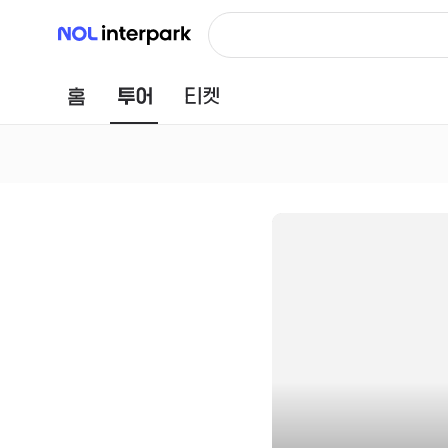
NOL 인터파크
홈
투어
티켓