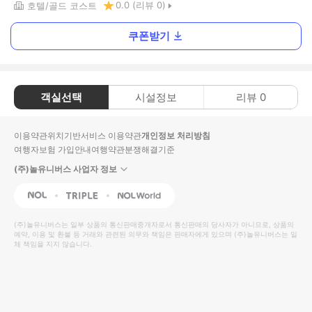
0.0
(리뷰
0
)
호텔
골드 코스트
쿠폰받기
객실선택
시설정보
리뷰
0
이용약관
위치기반서비스 이용약관
개인정보 처리방침
여행자보험 가입안내
여행약관
분쟁해결기준
(주)놀유니버스 사업자 정보
NOL
Triple
Interpark Global
(주)놀유니버스
는 일부 상품의 통신판매중개자로서 통신판매의 당사자가 아니므로, 상품의
예약, 이용 및 환불 등 거래와 관련된 의무와 책임은 판매자에게 있으며
(주)놀유니버스
는 일
체 책임을 지지 않습니다.