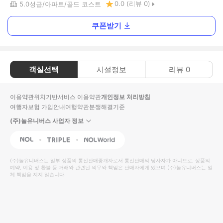
0.0
(리뷰
0
)
5.0
성급
아파트
골드 코스트
쿠폰받기
객실선택
시설정보
리뷰
0
이용약관
위치기반서비스 이용약관
개인정보 처리방침
여행자보험 가입안내
여행약관
분쟁해결기준
(주)놀유니버스 사업자 정보
NOL
Triple
Interpark Global
(주)놀유니버스
는 일부 상품의 통신판매중개자로서 통신판매의 당사자가 아니므로, 상품의
예약, 이용 및 환불 등 거래와 관련된 의무와 책임은 판매자에게 있으며
(주)놀유니버스
는 일
체 책임을 지지 않습니다.