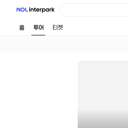
NOL 인터파크
홈
투어
티켓