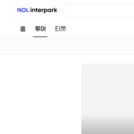
NOL 인터파크
홈
투어
티켓