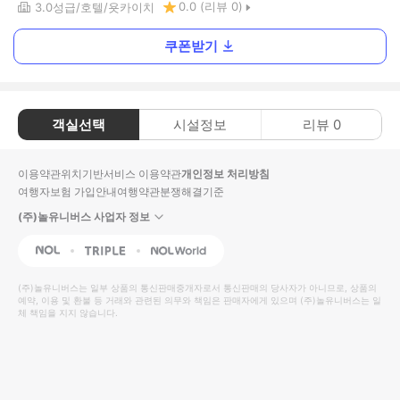
0.0
(리뷰
0
)
3.0
성급
호텔
욧카이치
쿠폰받기
객실선택
시설정보
리뷰
0
이용약관
위치기반서비스 이용약관
개인정보 처리방침
여행자보험 가입안내
여행약관
분쟁해결기준
(주)놀유니버스 사업자 정보
NOL
Triple
Interpark Global
(주)놀유니버스
는 일부 상품의 통신판매중개자로서 통신판매의 당사자가 아니므로, 상품의
예약, 이용 및 환불 등 거래와 관련된 의무와 책임은 판매자에게 있으며
(주)놀유니버스
는 일
체 책임을 지지 않습니다.