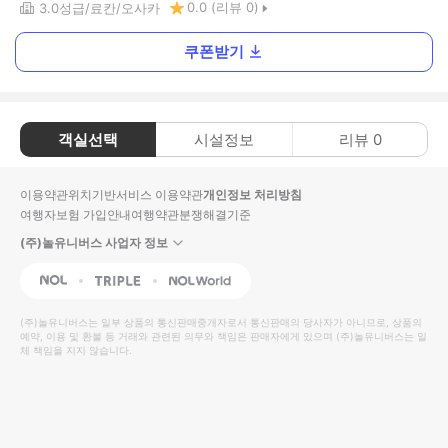
0.0
(리뷰
0
)
3.0
성급
료칸
오사카
쿠폰받기
객실선택
시설정보
리뷰
0
이용약관
위치기반서비스 이용약관
개인정보 처리방침
여행자보험 가입안내
여행약관
분쟁해결기준
(주)놀유니버스 사업자 정보
NOL
Triple
Interpark Global
(주)놀유니버스
는 일부 상품의 통신판매중개자로서 통신판매의 당사자가 아니므로, 상품의
예약, 이용 및 환불 등 거래와 관련된 의무와 책임은 판매자에게 있으며
(주)놀유니버스
는 일
체 책임을 지지 않습니다.