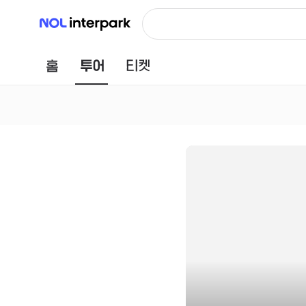
NOL 인터파크
홈
투어
티켓