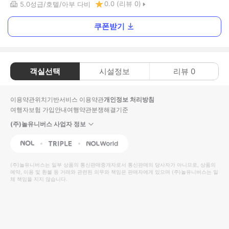
0.0
(리뷰
0
)
5.0
성급
호텔
아부 다비
쿠폰받기
객실선택
시설정보
리뷰
0
이용약관
위치기반서비스 이용약관
개인정보 처리방침
여행자보험 가입안내
여행약관
분쟁해결기준
(주)놀유니버스 사업자 정보
NOL
Triple
Interpark Global
(주)놀유니버스
는 일부 상품의 통신판매중개자로서 통신판매의 당사자가 아니므로, 상품의
예약, 이용 및 환불 등 거래와 관련된 의무와 책임은 판매자에게 있으며
(주)놀유니버스
는 일
체 책임을 지지 않습니다.