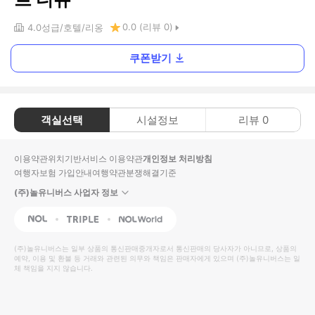
0.0
(리뷰
0
)
4.0
성급
호텔
리옹
쿠폰받기
객실선택
시설정보
리뷰
0
이용약관
위치기반서비스 이용약관
개인정보 처리방침
여행자보험 가입안내
여행약관
분쟁해결기준
(주)놀유니버스 사업자 정보
NOL
Triple
Interpark Global
(주)놀유니버스
는 일부 상품의 통신판매중개자로서 통신판매의 당사자가 아니므로, 상품의
예약, 이용 및 환불 등 거래와 관련된 의무와 책임은 판매자에게 있으며
(주)놀유니버스
는 일
체 책임을 지지 않습니다.