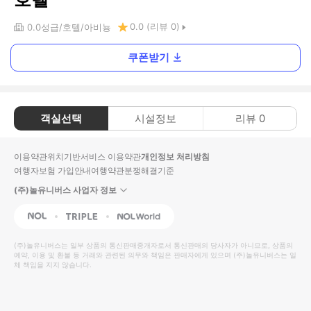
0.0
(리뷰
0
)
0.0
성급
호텔
아비뇽
쿠폰받기
객실선택
시설정보
리뷰
0
이용약관
위치기반서비스 이용약관
개인정보 처리방침
여행자보험 가입안내
여행약관
분쟁해결기준
(주)놀유니버스 사업자 정보
NOL
Triple
Interpark Global
(주)놀유니버스
는 일부 상품의 통신판매중개자로서 통신판매의 당사자가 아니므로, 상품의
예약, 이용 및 환불 등 거래와 관련된 의무와 책임은 판매자에게 있으며
(주)놀유니버스
는 일
체 책임을 지지 않습니다.