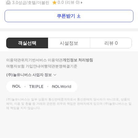
0.0
(리뷰
0
)
3.0
성급
호텔
더블린
쿠폰받기
객실선택
시설정보
리뷰
0
이용약관
위치기반서비스 이용약관
개인정보 처리방침
여행자보험 가입안내
여행약관
분쟁해결기준
(주)놀유니버스 사업자 정보
NOL
Triple
Interpark Global
(주)놀유니버스
는 일부 상품의 통신판매중개자로서 통신판매의 당사자가 아니므로, 상품의
예약, 이용 및 환불 등 거래와 관련된 의무와 책임은 판매자에게 있으며
(주)놀유니버스
는 일
체 책임을 지지 않습니다.