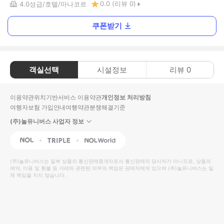
0.0
(리뷰
0
)
4.0
성급
호텔
마나코르
쿠폰받기
객실선택
시설정보
리뷰
0
이용약관
위치기반서비스 이용약관
개인정보 처리방침
여행자보험 가입안내
여행약관
분쟁해결기준
(주)놀유니버스 사업자 정보
NOL
Triple
Interpark Global
(주)놀유니버스
는 일부 상품의 통신판매중개자로서 통신판매의 당사자가 아니므로, 상품의
예약, 이용 및 환불 등 거래와 관련된 의무와 책임은 판매자에게 있으며
(주)놀유니버스
는 일
체 책임을 지지 않습니다.