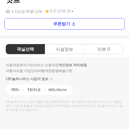
0.0
(리뷰
0
)
4.5
성급
호텔
상해
쿠폰받기
객실선택
시설정보
리뷰
0
이용약관
위치기반서비스 이용약관
개인정보 처리방침
여행자보험 가입안내
여행약관
분쟁해결기준
(주)놀유니버스 사업자 정보
NOL
Triple
Interpark Global
(주)놀유니버스
는 일부 상품의 통신판매중개자로서 통신판매의 당사자가 아니므로, 상품의
예약, 이용 및 환불 등 거래와 관련된 의무와 책임은 판매자에게 있으며
(주)놀유니버스
는 일
체 책임을 지지 않습니다.