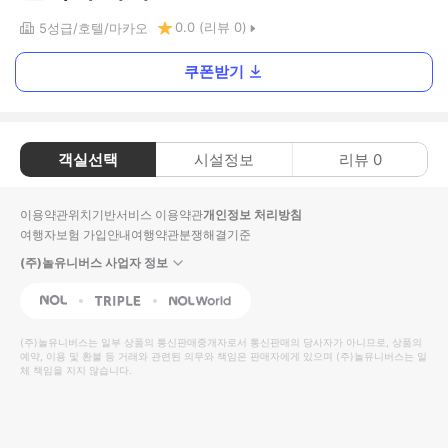
0.0
(리뷰
0
)
5
성급
호텔
마카오
쿠폰받기
객실선택
시설정보
리뷰
0
이용약관
위치기반서비스 이용약관
개인정보 처리방침
여행자보험 가입안내
여행약관
분쟁해결기준
(주)놀유니버스 사업자 정보
NOL
Triple
Interpark Global
(주)놀유니버스
는 일부 상품의 통신판매중개자로서 통신판매의 당사자가 아니므로, 상품의
예약, 이용 및 환불 등 거래와 관련된 의무와 책임은 판매자에게 있으며
(주)놀유니버스
는 일
체 책임을 지지 않습니다.