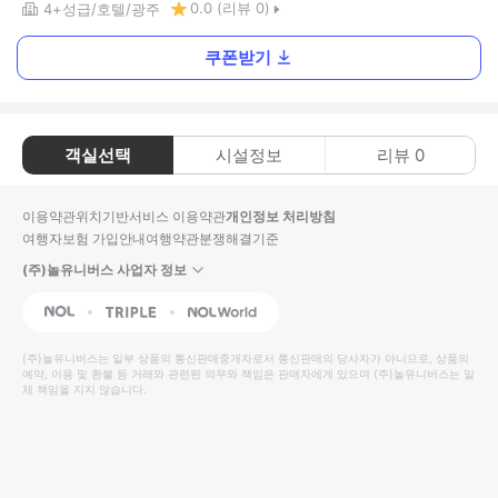
0.0
(리뷰
0
)
4+
성급
호텔
광주
쿠폰받기
객실선택
시설정보
리뷰
0
이용약관
위치기반서비스 이용약관
개인정보 처리방침
여행자보험 가입안내
여행약관
분쟁해결기준
(주)놀유니버스 사업자 정보
NOL
Triple
Interpark Global
(주)놀유니버스
는 일부 상품의 통신판매중개자로서 통신판매의 당사자가 아니므로, 상품의
예약, 이용 및 환불 등 거래와 관련된 의무와 책임은 판매자에게 있으며
(주)놀유니버스
는 일
체 책임을 지지 않습니다.