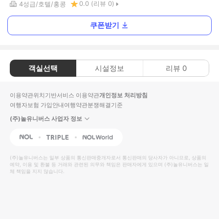
0.0
(리뷰
0
)
4
성급
호텔
홍콩
쿠폰받기
객실선택
시설정보
리뷰
0
이용약관
위치기반서비스 이용약관
개인정보 처리방침
여행자보험 가입안내
여행약관
분쟁해결기준
(주)놀유니버스 사업자 정보
NOL
Triple
Interpark Global
(주)놀유니버스
는 일부 상품의 통신판매중개자로서 통신판매의 당사자가 아니므로, 상품의
예약, 이용 및 환불 등 거래와 관련된 의무와 책임은 판매자에게 있으며
(주)놀유니버스
는 일
체 책임을 지지 않습니다.