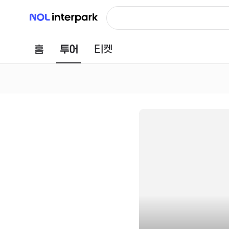
NOL 인터파크
홈
투어
티켓