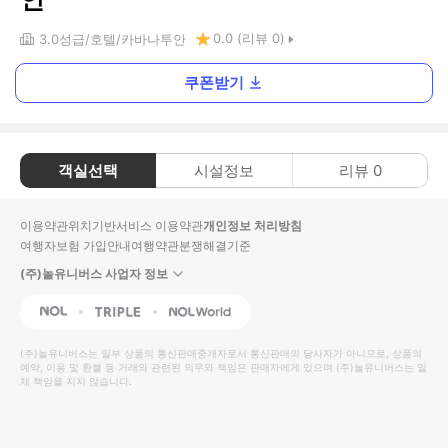
0.0
(리뷰
0
)
3.0
성급
호텔
카바나투안
쿠폰받기
객실선택
시설정보
리뷰
0
이용약관
위치기반서비스 이용약관
개인정보 처리방침
여행자보험 가입안내
여행약관
분쟁해결기준
(주)놀유니버스 사업자 정보
NOL
Triple
Interpark Global
(주)놀유니버스
는 일부 상품의 통신판매중개자로서 통신판매의 당사자가 아니므로, 상품의
예약, 이용 및 환불 등 거래와 관련된 의무와 책임은 판매자에게 있으며
(주)놀유니버스
는 일
체 책임을 지지 않습니다.