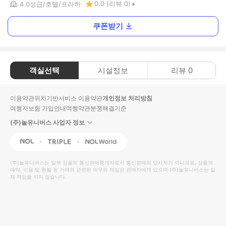
0.0
(리뷰
0
)
4.0
성급
호텔
프라하
쿠폰받기
객실선택
시설정보
리뷰
0
이용약관
위치기반서비스 이용약관
개인정보 처리방침
여행자보험 가입안내
여행약관
분쟁해결기준
(주)놀유니버스 사업자 정보
NOL
Triple
Interpark Global
(주)놀유니버스
는 일부 상품의 통신판매중개자로서 통신판매의 당사자가 아니므로, 상품의
예약, 이용 및 환불 등 거래와 관련된 의무와 책임은 판매자에게 있으며
(주)놀유니버스
는 일
체 책임을 지지 않습니다.