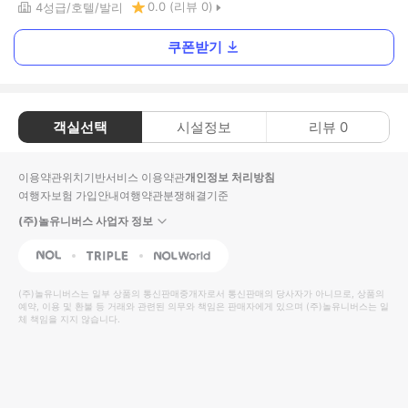
0.0
(리뷰
0
)
4
성급
호텔
발리
쿠폰받기
객실선택
시설정보
리뷰
0
이용약관
위치기반서비스 이용약관
개인정보 처리방침
여행자보험 가입안내
여행약관
분쟁해결기준
(주)놀유니버스 사업자 정보
NOL
Triple
Interpark Global
(주)놀유니버스
는 일부 상품의 통신판매중개자로서 통신판매의 당사자가 아니므로, 상품의
예약, 이용 및 환불 등 거래와 관련된 의무와 책임은 판매자에게 있으며
(주)놀유니버스
는 일
체 책임을 지지 않습니다.