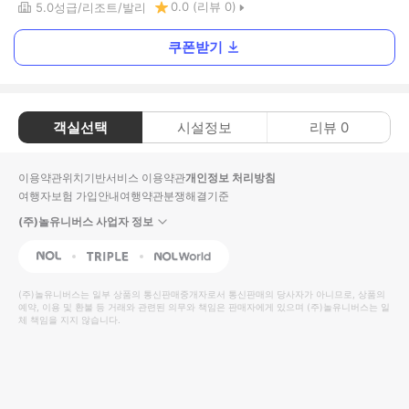
0.0
(리뷰
0
)
5.0
성급
리조트
발리
쿠폰받기
객실선택
시설정보
리뷰
0
이용약관
위치기반서비스 이용약관
개인정보 처리방침
여행자보험 가입안내
여행약관
분쟁해결기준
(주)놀유니버스 사업자 정보
NOL
Triple
Interpark Global
(주)놀유니버스
는 일부 상품의 통신판매중개자로서 통신판매의 당사자가 아니므로, 상품의
예약, 이용 및 환불 등 거래와 관련된 의무와 책임은 판매자에게 있으며
(주)놀유니버스
는 일
체 책임을 지지 않습니다.