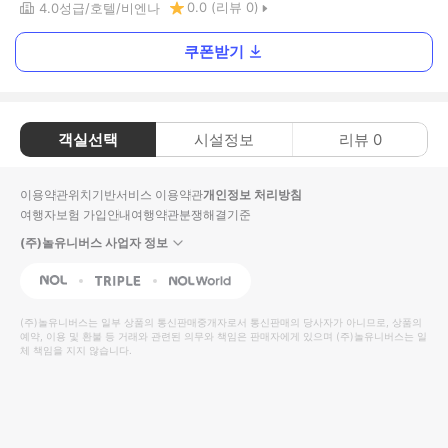
0.0
(리뷰
0
)
4.0
성급
호텔
비엔나
쿠폰받기
객실선택
시설정보
리뷰
0
이용약관
위치기반서비스 이용약관
개인정보 처리방침
여행자보험 가입안내
여행약관
분쟁해결기준
(주)놀유니버스 사업자 정보
NOL
Triple
Interpark Global
(주)놀유니버스
는 일부 상품의 통신판매중개자로서 통신판매의 당사자가 아니므로, 상품의
예약, 이용 및 환불 등 거래와 관련된 의무와 책임은 판매자에게 있으며
(주)놀유니버스
는 일
체 책임을 지지 않습니다.