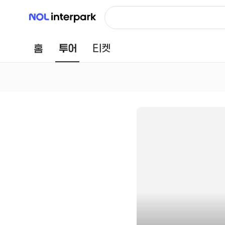
NOL 인터파크
홈
투어
티켓