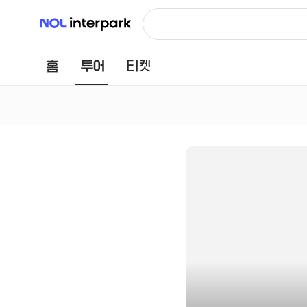
NOL 인터파크
홈
투어
티켓