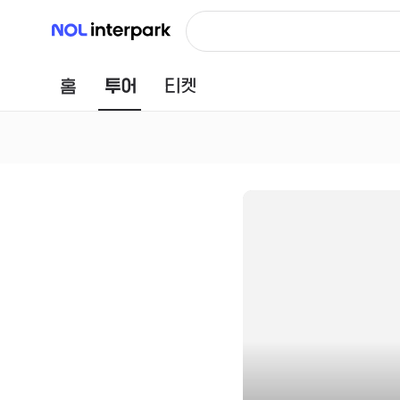
NOL 인터파크
홈
투어
티켓