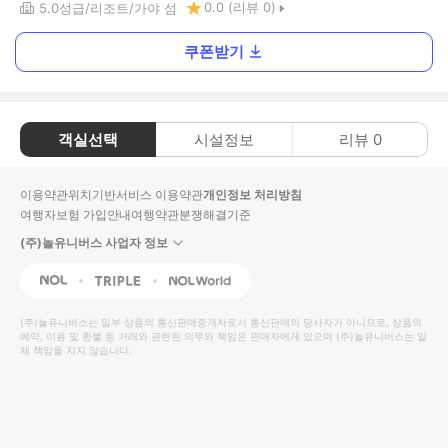
0.0
(리뷰
0
)
5.0
성급
리조트
가야 섬
쿠폰받기
객실선택
시설정보
리뷰
0
이용약관
위치기반서비스 이용약관
개인정보 처리방침
여행자보험 가입안내
여행약관
분쟁해결기준
(주)놀유니버스 사업자 정보
NOL
Triple
Interpark Global
(주)놀유니버스
는 일부 상품의 통신판매중개자로서 통신판매의 당사자가 아니므로, 상품의
예약, 이용 및 환불 등 거래와 관련된 의무와 책임은 판매자에게 있으며
(주)놀유니버스
는 일
체 책임을 지지 않습니다.