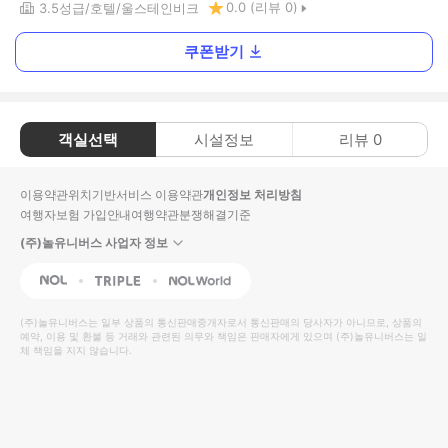
0.0
(리뷰
0
)
3.5
성급
호텔
울스테인비크
쿠폰받기
객실선택
시설정보
리뷰
0
이용약관
위치기반서비스 이용약관
개인정보 처리방침
여행자보험 가입안내
여행약관
분쟁해결기준
(주)놀유니버스 사업자 정보
NOL
Triple
Interpark Global
(주)놀유니버스
는 일부 상품의 통신판매중개자로서 통신판매의 당사자가 아니므로, 상품의
예약, 이용 및 환불 등 거래와 관련된 의무와 책임은 판매자에게 있으며
(주)놀유니버스
는 일
체 책임을 지지 않습니다.