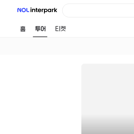
NOL 인터파크
홈
투어
티켓