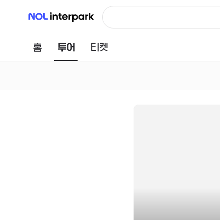
NOL 인터파크
홈
투어
티켓