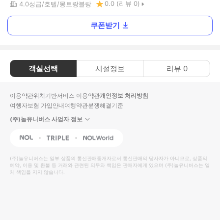
0.0
(리뷰
0
)
4.0
성급
호텔
몽트랑블랑
쿠폰받기
객실선택
시설정보
리뷰
0
이용약관
위치기반서비스 이용약관
개인정보 처리방침
여행자보험 가입안내
여행약관
분쟁해결기준
(주)놀유니버스 사업자 정보
NOL
Triple
Interpark Global
(주)놀유니버스
는 일부 상품의 통신판매중개자로서 통신판매의 당사자가 아니므로, 상품의
예약, 이용 및 환불 등 거래와 관련된 의무와 책임은 판매자에게 있으며
(주)놀유니버스
는 일
체 책임을 지지 않습니다.