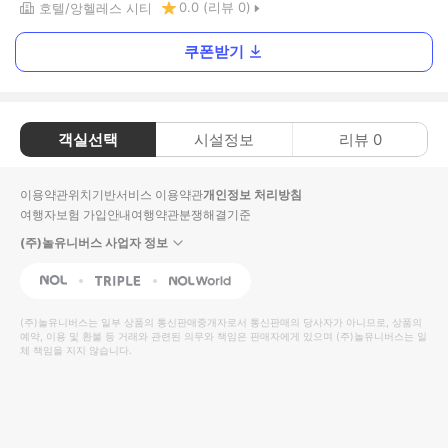
0.0
(리뷰
0
)
호텔
앙헬레스 시티
쿠폰받기
객실선택
시설정보
리뷰
0
이용약관
위치기반서비스 이용약관
개인정보 처리방침
여행자보험 가입안내
여행약관
분쟁해결기준
(주)놀유니버스 사업자 정보
NOL
Triple
Interpark Global
(주)놀유니버스
는 일부 상품의 통신판매중개자로서 통신판매의 당사자가 아니므로, 상품의
예약, 이용 및 환불 등 거래와 관련된 의무와 책임은 판매자에게 있으며
(주)놀유니버스
는 일
체 책임을 지지 않습니다.