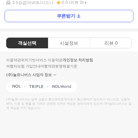
0.0
(리뷰
0
)
3.5
성급
아파트
시드니
쿠폰받기
객실선택
시설정보
리뷰
0
이용약관
위치기반서비스 이용약관
개인정보 처리방침
여행자보험 가입안내
여행약관
분쟁해결기준
(주)놀유니버스 사업자 정보
NOL
Triple
Interpark Global
(주)놀유니버스
는 일부 상품의 통신판매중개자로서 통신판매의 당사자가 아니므로, 상품의
예약, 이용 및 환불 등 거래와 관련된 의무와 책임은 판매자에게 있으며
(주)놀유니버스
는 일
체 책임을 지지 않습니다.