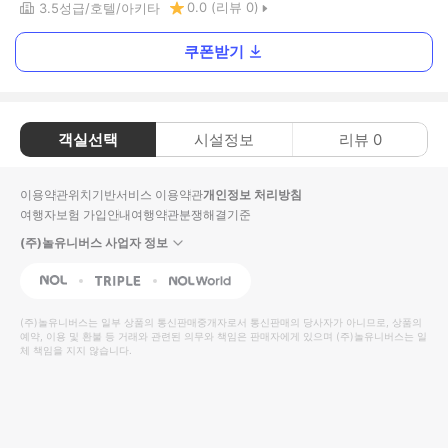
0.0
(리뷰
0
)
3.5
성급
호텔
아키타
쿠폰받기
객실선택
시설정보
리뷰
0
이용약관
위치기반서비스 이용약관
개인정보 처리방침
여행자보험 가입안내
여행약관
분쟁해결기준
(주)놀유니버스 사업자 정보
NOL
Triple
Interpark Global
(주)놀유니버스
는 일부 상품의 통신판매중개자로서 통신판매의 당사자가 아니므로, 상품의
예약, 이용 및 환불 등 거래와 관련된 의무와 책임은 판매자에게 있으며
(주)놀유니버스
는 일
체 책임을 지지 않습니다.