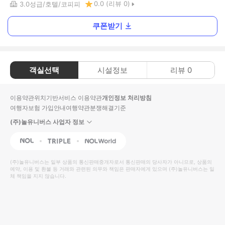
0.0
(리뷰
0
)
3.0
성급
호텔
코피피
쿠폰받기
객실선택
시설정보
리뷰
0
이용약관
위치기반서비스 이용약관
개인정보 처리방침
여행자보험 가입안내
여행약관
분쟁해결기준
(주)놀유니버스 사업자 정보
NOL
Triple
Interpark Global
(주)놀유니버스
는 일부 상품의 통신판매중개자로서 통신판매의 당사자가 아니므로, 상품의
예약, 이용 및 환불 등 거래와 관련된 의무와 책임은 판매자에게 있으며
(주)놀유니버스
는 일
체 책임을 지지 않습니다.