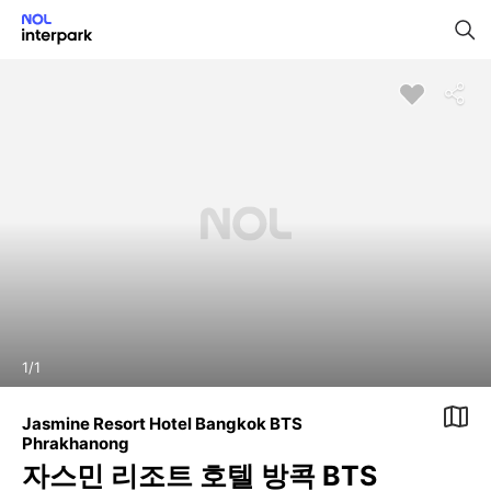
1
/
1
Jasmine Resort Hotel Bangkok BTS
Phrakhanong
자스민 리조트 호텔 방콕 BTS