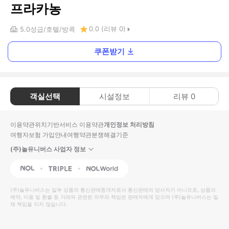
프라카농
0.0
(리뷰
0
)
5.0
성급
호텔
방콕
쿠폰받기
객실선택
시설정보
리뷰
0
이용약관
위치기반서비스 이용약관
개인정보 처리방침
여행자보험 가입안내
여행약관
분쟁해결기준
(주)놀유니버스 사업자 정보
NOL
Triple
Interpark Global
(주)놀유니버스
는 일부 상품의 통신판매중개자로서 통신판매의 당사자가 아니므로, 상품의
예약, 이용 및 환불 등 거래와 관련된 의무와 책임은 판매자에게 있으며
(주)놀유니버스
는 일
체 책임을 지지 않습니다.