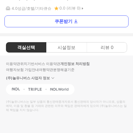
0.0
(리뷰
0
)
4.0
성급
호텔
기타큐슈
쿠폰받기
객실선택
시설정보
리뷰
0
이용약관
위치기반서비스 이용약관
개인정보 처리방침
여행자보험 가입안내
여행약관
분쟁해결기준
(주)놀유니버스 사업자 정보
NOL
Triple
Interpark Global
(주)놀유니버스
는 일부 상품의 통신판매중개자로서 통신판매의 당사자가 아니므로, 상품의
예약, 이용 및 환불 등 거래와 관련된 의무와 책임은 판매자에게 있으며
(주)놀유니버스
는 일
체 책임을 지지 않습니다.