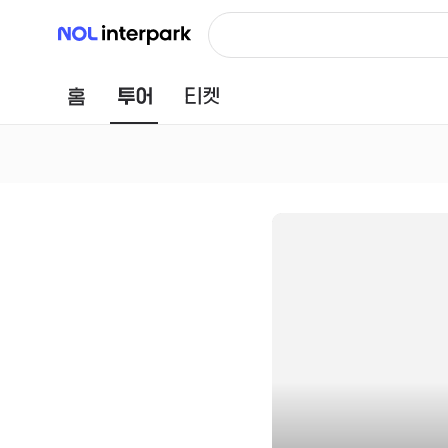
NOL 인터파크
홈
투어
티켓