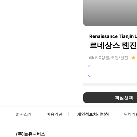
Renaissance Tianjin 
르네상스 톈진
5.0
성급
호텔
천진
객실선택
회사소개
이용약관
개인정보처리방침
위치기
(주)놀유니버스