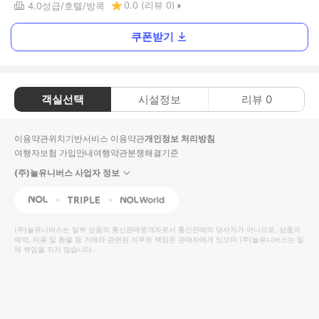
0.0
(리뷰
0
)
4.0
성급
호텔
방콕
쿠폰받기
객실선택
시설정보
리뷰
0
이용약관
위치기반서비스 이용약관
개인정보 처리방침
여행자보험 가입안내
여행약관
분쟁해결기준
(주)놀유니버스 사업자 정보
NOL
Triple
Interpark Global
(주)놀유니버스
는 일부 상품의 통신판매중개자로서 통신판매의 당사자가 아니므로, 상품의
예약, 이용 및 환불 등 거래와 관련된 의무와 책임은 판매자에게 있으며
(주)놀유니버스
는 일
체 책임을 지지 않습니다.