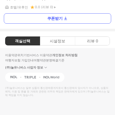
0.0
(리뷰
0
)
호텔
유후인
쿠폰받기
객실선택
시설정보
리뷰
0
이용약관
위치기반서비스 이용약관
개인정보 처리방침
여행자보험 가입안내
여행약관
분쟁해결기준
(주)놀유니버스 사업자 정보
NOL
Triple
Interpark Global
(주)놀유니버스
는 일부 상품의 통신판매중개자로서 통신판매의 당사자가 아니므로, 상품의
예약, 이용 및 환불 등 거래와 관련된 의무와 책임은 판매자에게 있으며
(주)놀유니버스
는 일
체 책임을 지지 않습니다.