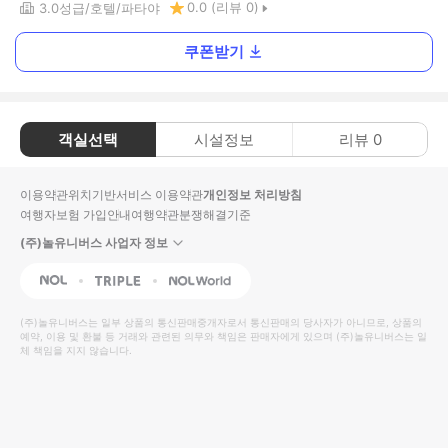
0.0
(리뷰
0
)
3.0
성급
호텔
파타야
쿠폰받기
객실선택
시설정보
리뷰
0
이용약관
위치기반서비스 이용약관
개인정보 처리방침
여행자보험 가입안내
여행약관
분쟁해결기준
(주)놀유니버스 사업자 정보
NOL
Triple
Interpark Global
(주)놀유니버스
는 일부 상품의 통신판매중개자로서 통신판매의 당사자가 아니므로, 상품의
예약, 이용 및 환불 등 거래와 관련된 의무와 책임은 판매자에게 있으며
(주)놀유니버스
는 일
체 책임을 지지 않습니다.