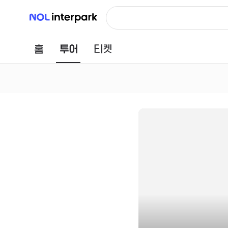
NOL 인터파크
홈
투어
티켓