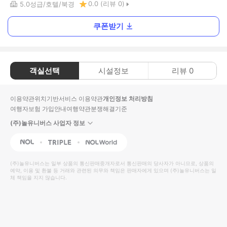
0.0
(리뷰
0
)
5.0
성급
호텔
북경
쿠폰받기
객실선택
시설정보
리뷰
0
이용약관
위치기반서비스 이용약관
개인정보 처리방침
여행자보험 가입안내
여행약관
분쟁해결기준
(주)놀유니버스 사업자 정보
NOL
Triple
Interpark Global
(주)놀유니버스
는 일부 상품의 통신판매중개자로서 통신판매의 당사자가 아니므로, 상품의
예약, 이용 및 환불 등 거래와 관련된 의무와 책임은 판매자에게 있으며
(주)놀유니버스
는 일
체 책임을 지지 않습니다.